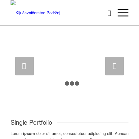
DOLOR
Lorem ipsum dolor sit amet, consectetuer
adipiscing elit. Aenean commodo ligula eget dolor.
Next
1
2
3
4
Single Portfolio
Lorem
ipsum
dolor sit amet, consectetuer adipiscing elit. Aenean